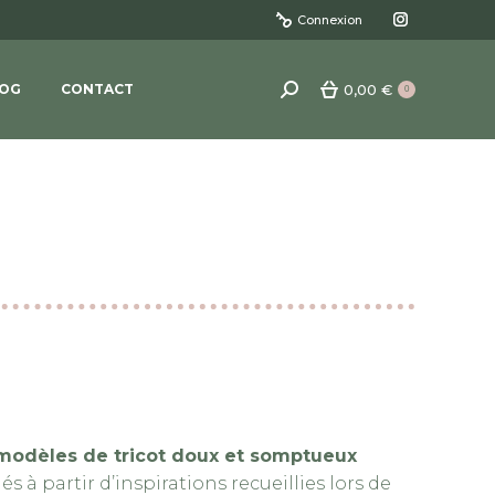
Connexion
La
page
0,00
€
OG
CONTACT
Recherche
0
Instagram
:
s'ouvre
dans
une
nouvelle
fenêtre
modèles de tricot doux et somptueux
à partir d’inspirations recueillies lors de