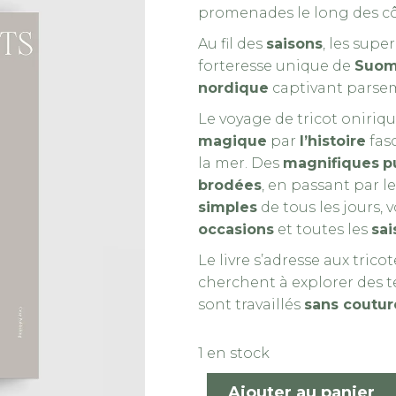
promenades le long des c
Au fil des
saisons
, les supe
forteresse unique de
Suom
nordique
captivant parse
Le voyage de tricot oniriqu
magique
par
l’histoire
fas
la mer. Des
magnifiques
p
brodées
, en passant par 
simples
de tous les jours, 
occasions
et toutes les
sai
Dreamy Knits – Image 2
Le livre s’adresse aux tric
cherchent à explorer des 
sont travaillés
sans coutur
1 en stock
Ajouter au panier