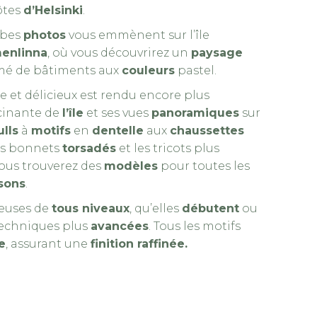
ôtes
d’Helsinki
.
rbes
photos
vous emmènent sur l’île
enlinna
, où vous découvrirez un
paysage
mé de bâtiments aux
couleurs
pastel.
e et délicieux est rendu encore plus
cinante de
l’île
et ses vues
panoramiques
sur
ulls
à
motifs
en
dentelle
aux
chaussettes
les bonnets
torsadés
et les tricots plus
vous trouverez des
modèles
pour toutes les
sons
.
Dreamy Knits – Image 
oteuses de
tous niveaux
, qu’elles
débutent
ou
techniques plus
avancées
. Tous les motifs
e
, assurant une
finition raffinée.