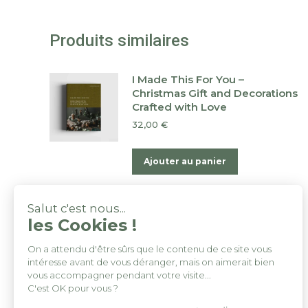
Produits similaires
I Made This For You –
Christmas Gift and Decorations
Crafted with Love
32,00
€
Ajouter au panier
Créatures Rigolotes Á Coudre
Salut c'est nous...
Et Tricoter
les Cookies !
17,50
€
On a attendu d'être sûrs que le contenu de ce site vous
intéresse avant de vous déranger, mais on aimerait bien
Ajouter au panier
vous accompagner pendant votre visite...
C'est OK pour vous ?