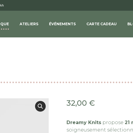
14h
IQUE
ATELIERS
ÉVÉNEMENTS
CARTE CADEAU
BL
32,00
€
Dreamy Knits
propose
21 
soigneusement sélectionnés 