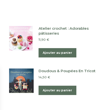
Atelier crochet : Adorables
pâtisseries
11,90
€
Ajouter au panier
Doudous & Poupées En Tricot
14,50
€
Ajouter au panier