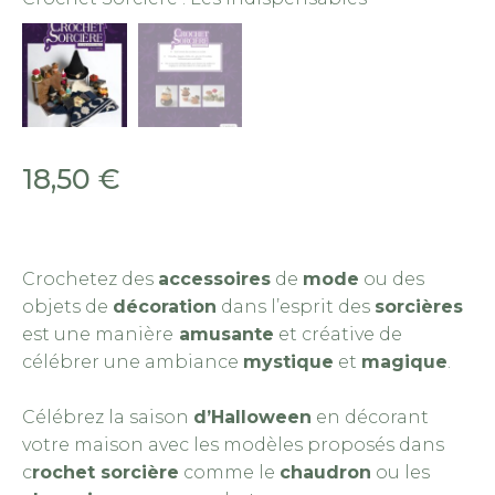
18,50
€
Crochetez
des
accessoires
de
mode
ou des
objets de
décoration
dans l’esprit des
sorcières
est une manière
amusante
et créative
de
célébrer une ambiance
mystique
et
magique
.
Célébrez la saison
d’Halloween
en décorant
votre maison
avec les modèles proposés dans
c
rochet sorcière
comme le
chaudron
ou les