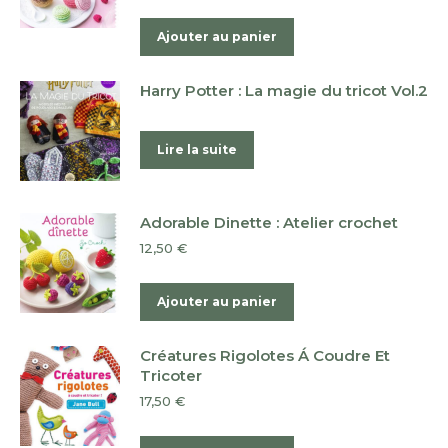
Ajouter au panier
Harry Potter : La magie du tricot Vol.2
Lire la suite
Adorable Dinette : Atelier crochet
12,50
€
Ajouter au panier
Créatures Rigolotes Á Coudre Et
Tricoter
17,50
€