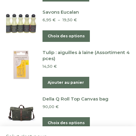
produit
Savons Eucalan
Plage
6,95
€
–
19,50
€
de
prix :
Ce
Choix des options
6,95 €
produit
à
a
19,50 €
Tulip : aiguilles à laine (Assortiment 4
plusieurs
pces)
variations.
14,50
€
Les
options
Ajouter au panier
peuvent
être
Della Q Roll Top Canvas bag
choisies
90,00
€
sur
la
Ce
Choix des options
page
produit
du
a