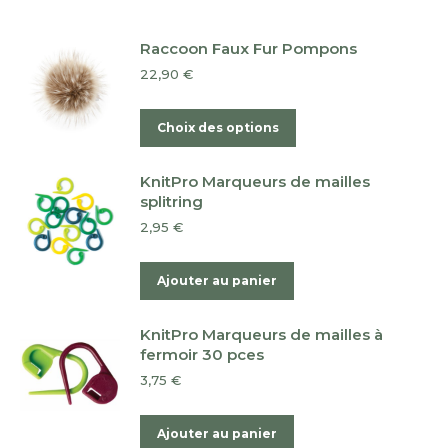
Raccoon Faux Fur Pompons
22,90
€
Ce
Choix des options
produit
a
KnitPro Marqueurs de mailles
plusieurs
splitring
variations.
2,95
€
Les
options
Ajouter au panier
peuvent
être
KnitPro Marqueurs de mailles à
choisies
fermoir 30 pces
sur
3,75
€
la
page
Ajouter au panier
du