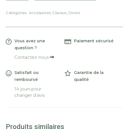
Ciseaux
à
Catégories :
Accessoires
,
Ciseaux
,
Divers
broder
Deluxe
Noir
Vous avez une
Paiement sécurisé
et
question ?
or
10
Contactez-nous
cm
Satisfait ou
Garantie de la
remboursé
qualité
14 jours pour
changer d’avis
Produits similaires