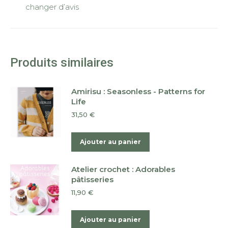
changer d’avis
Produits similaires
Amirisu : Seasonless - Patterns for
Life
31,50
€
Ajouter au panier
Atelier crochet : Adorables
pâtisseries
11,90
€
Ajouter au panier