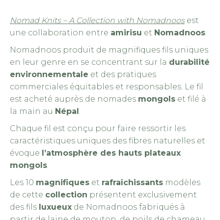
Nomad Knits – A Collection with Nomadnoos
est
une collaboration entre
amirisu
et
Nomadnoos
.
Nomadnoos produit de magnifiques fils uniques
en leur genre en se concentrant sur la
durabilité
environnementale
et des pratiques
commerciales équitables et responsables. Le fil
est acheté auprès de nomades
mongols
et filé à
la main au
Népal
.
Chaque fil est conçu pour faire ressortir les
caractéristiques uniques des fibres naturelles et
évoque
l’atmosphère des hauts plateaux
mongols
.
Les 10
magnifiques
et
rafraîchissants
modèles
de cette
collection
présentent exclusivement
des fils
luxueux
de Nomadnoos fabriqués à
partir de laine de mouton, de poils de chameau