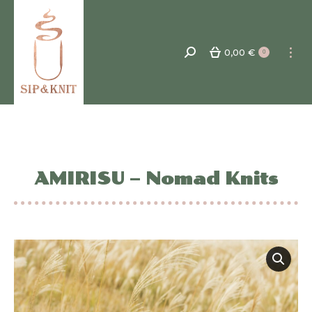
0,00
€
Recherche
0
:
AMIRISU – Nomad Knits