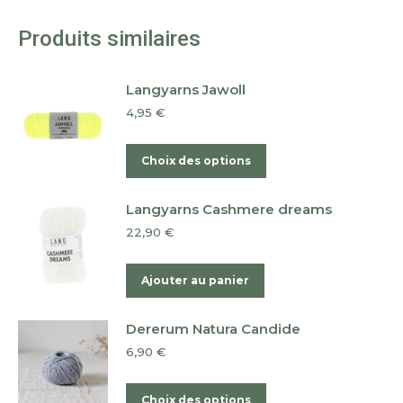
Produits similaires
Langyarns Jawoll
4,95
€
Ce
Choix des options
produit
a
Langyarns Cashmere dreams
plusieurs
22,90
€
variations.
Les
Ajouter au panier
options
peuvent
Dererum Natura Candide
être
6,90
€
choisies
sur
Ce
Choix des options
la