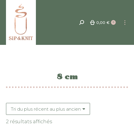
0,00
€
Recherche
0
:
8 cm
Trié
2 résultats affichés
du