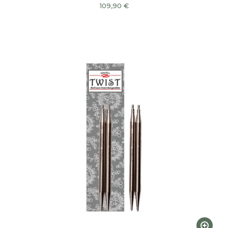
109,90
€
Ce