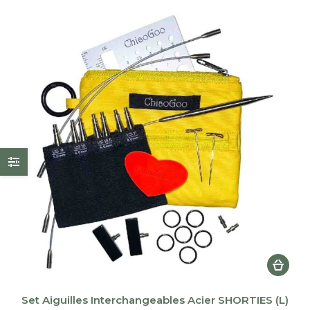
plus
récent
au
plus
ancien
Set Aiguilles Interchangeables Acier SHORTIES (L)