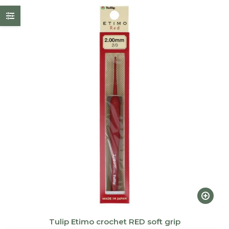
Ce
produi
a
Tulip Etimo crochet RED soft grip