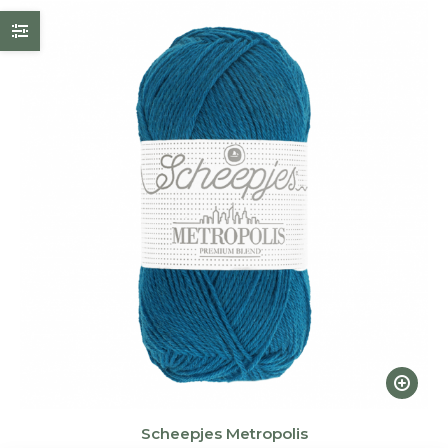
Ce
produi
a
Scheepjes Metropolis