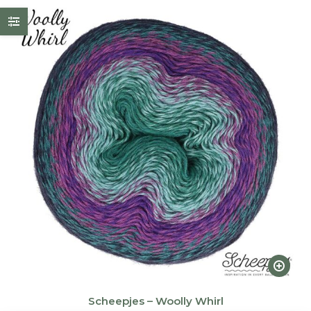
Ce
produi
a
Scheepjes – Woolly Whirl